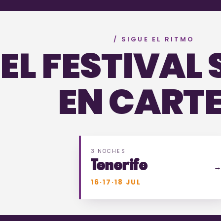
/ SIGUE EL RITMO
EL FESTIVAL 
EN CARTE
3 NOCHES
Tenerife
16·17·18 JUL
¿N