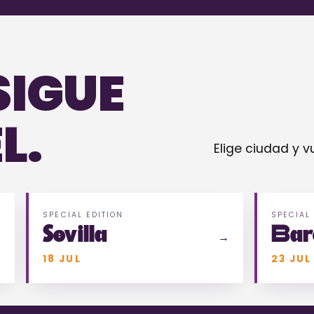
SIGUE
L.
Elige ciudad y v
SPECIAL EDITION
SPECIAL
Sevilla
Bar
→
→
18 JUL
23 JUL
ecesitas ayuda? Escríbenos a
info@cookmusicfest.es