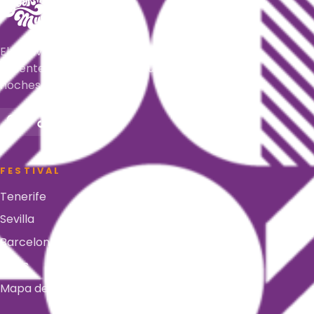
El festival latino, urbano y tropical más
caliente del verano. Tres ciudades, cinco
noches, un mismo verano.
FESTIVAL
Tenerife
Sevilla
Barcelona
FAQs
Mapa del recinto