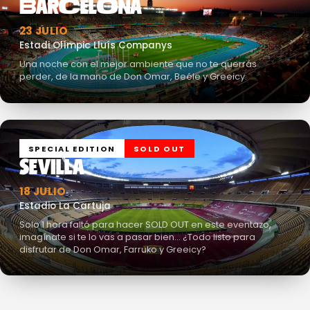
BARCELONA
23 JULIO
Estadi Olímpic Lluís Companys
Una noche con el mejor ambiente que no te querrás
perder, de la mano de Don Omar, Beéle y Greeicy.
SPECIAL EDITION
SOLD OUT
SEVILLA
18 JULIO
Estadio La Cartuja
Solo 1 hora faltó para hacer SOLD OUT en este eventazo,
imagínate si te lo vas a pasar bien… ¿Todo listo para
disfrutar de Don Omar, Farruko y Greeicy?