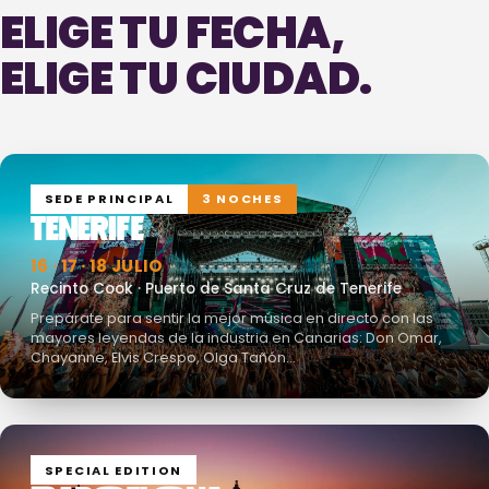
ELIGE TU FECHA,
ELIGE TU CIUDAD.
SEDE PRINCIPAL
3 NOCHES
TENERIFE
16 · 17 · 18 JULIO
Recinto Cook · Puerto de Santa Cruz de Tenerife
Prepárate para sentir la mejor música en directo con las
mayores leyendas de la industria en Canarias: Don Omar,
Chayanne, Elvis Crespo, Olga Tañón…
SPECIAL EDITION