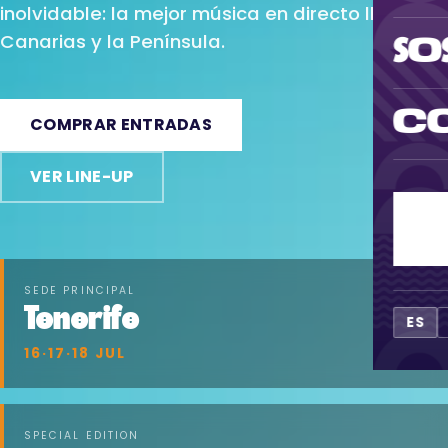
inolvidable: la mejor música en directo llega a
Canarias y la Península.
SOS
CO
COMPRAR ENTRADAS
VER LINE-UP
CO
SEDE PRINCIPAL
Tenerife
→
ES
16·17·18 JUL
SPECIAL EDITION