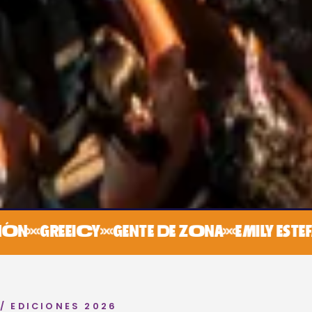
REEICY
GENTE DE ZONA
EMILY ESTEFAN
EL
/ EDICIONES 2026