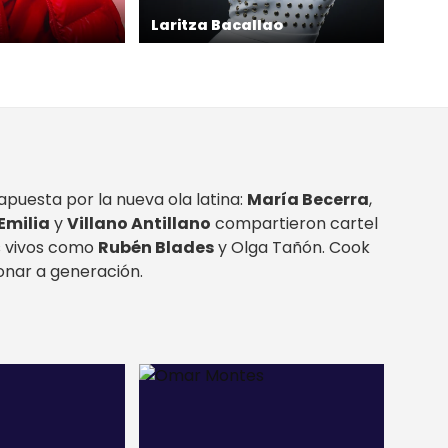
Laritza Bacallao
 apuesta por la nueva ola latina:
María Becerra
,
Emilia
y
Villano Antillano
compartieron cartel
s vivos como
Rubén Blades
y Olga Tañón. Cook
nar a generación.