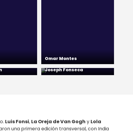
Omar Montes
n
Joseph Fonseca
to.
Luis Fonsi
,
La Oreja de Van Gogh
y
Lola
aron una primera edición transversal, con India