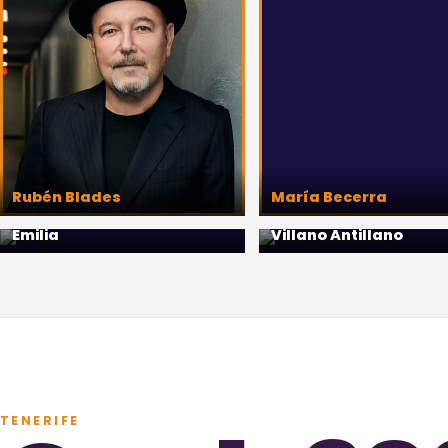
Rubén Blades
María Becerra
Emilia
Villano Antillano
TENERIFE