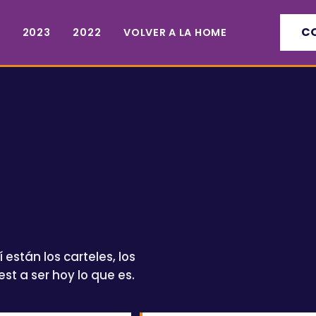
C
2023
2022
VOLVER A LA HOME
stán los carteles, los
st a ser hoy lo que es.