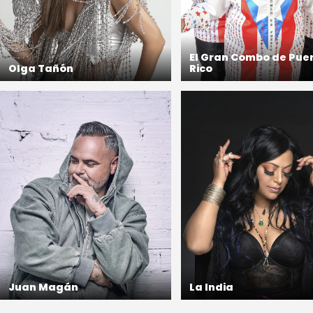
El Gran Combo de Pue
Olga Tañón
Rico
Juan Magán
La India