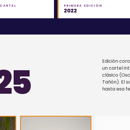
 CARTEL
PRIMERA EDICIÓN
2022
Edición cor
25
un cartel in
clásico (Os
Tañón). El s
hasta esa f