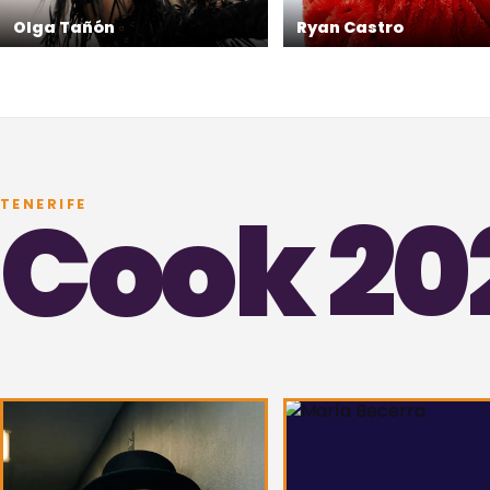
Olga Tañón
Ryan Castro
Cook 20
TENERIFE