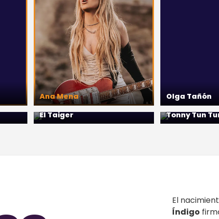
Ana Mena
Olga Tañón
El Taiger
Tonny Tun Tu
El nacimien
Índigo
firm