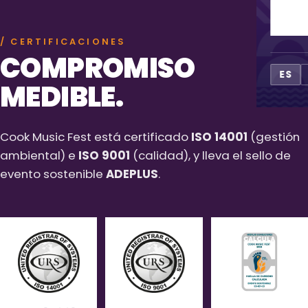
CO
/ CERTIFICACIONES
COMPROMISO
ES
MEDIBLE.
Cook Music Fest está certificado
ISO 14001
(gestión
ambiental) e
ISO 9001
(calidad), y lleva el sello de
evento sostenible
ADEPLUS
.