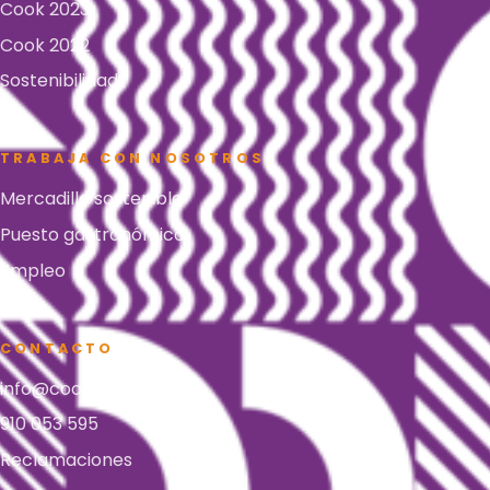
Cook 2023
Cook 2022
Sostenibilidad
TRABAJA CON NOSOTROS
Mercadillo sostenible
Puesto gastronómico
Empleo
CONTACTO
info@cookmusicfest.es
910 053 595
Reclamaciones