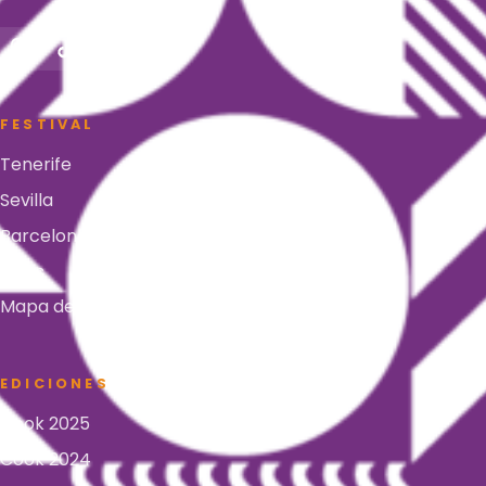
FESTIVAL
Tenerife
Sevilla
Barcelona
FAQs
Mapa del recinto
EDICIONES
Cook 2025
Cook 2024