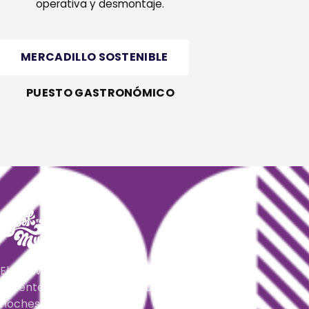
operativa y desmontaje.
MERCADILLO SOSTENIBLE
PUESTO GASTRONÓMICO
El festival latino, urbano y tropical más
caliente del verano. Tres ciudades, cinco
noches, un mismo verano.